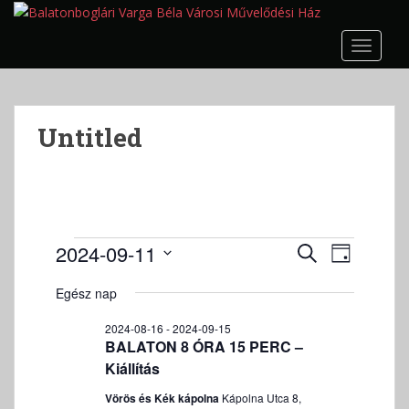
S
k
TOGGLE
i
p
t
o
Untitled
m
a
i
n
c
o
Események
E
E
2024-09-11
K
N
n
s
s
for
E
D
A
t
e
R
Egész nap
e
2024-
á
P
e
m
E
m
t
09-
n
é
2024-08-16
-
2024-09-15
S
é
u
BALATON 8 ÓRA 15 PERC –
t
n
11
E
m
n
Kiállítás
y
T
k
n
y
T
Vörös és Kék kápolna
Kápolna Utca 8,
i