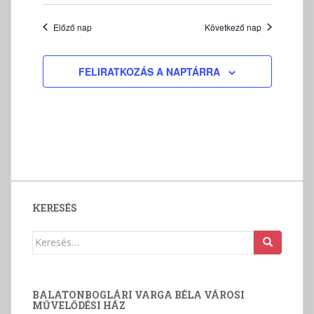
v
á
Előző nap
Következő nap
l
a
s
FELIRATKOZÁS A NAPTÁRRA
z
t
á
s
KERESÉS
Keresés:
BALATONBOGLÁRI VARGA BÉLA VÁROSI
MŰVELŐDÉSI HÁZ