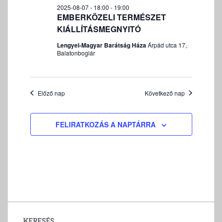
v
2025-08-07 - 18:00
-
19:00
á
EMBERKÖZELI TERMÉSZET
l
KIÁLLÍTÁSMEGNYITÓ
a
Lengyel-Magyar Barátság Háza
Árpád utca 17,
s
Balatonboglár
z
t
á
Előző nap
Következő nap
s
FELIRATKOZÁS A NAPTÁRRA
KERESÉS