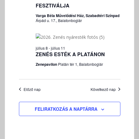
é
e
K
FESZTIVÁLJA
v
z
I
k
á
e
F
Varga Béla Művelődési Ház, Szabadtéri Színpad
k
l
t
Árpád u. 17., Balatonboglár
E
e
n
a
J
r
a
s
E
v
z
e
Z
i
július 8
-
július 11
t
É
s
ZENÉS ESTÉK A PLATÁNON
g
á
S
é
á
s
Zenepavilon
Platán tér 1, Balatonboglár
s
c
a
e
i
.
ó
é
Előző nap
Következő nap
s
n
é
FELIRATKOZÁS A NAPTÁRRA
z
e
t