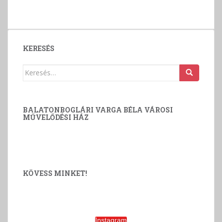
v
á
l
a
KERESÉS
s
z
Keresés:
t
á
s
BALATONBOGLÁRI VARGA BÉLA VÁROSI
MŰVELŐDÉSI HÁZ
KÖVESS MINKET!
Instagram