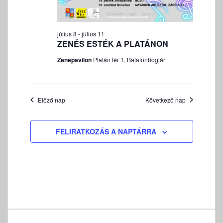
v
á
l
július 8
-
július 11
a
ZENÉS ESTÉK A PLATÁNON
s
Zenepavilon
Platán tér 1, Balatonboglár
z
t
á
Előző nap
Következő nap
s
FELIRATKOZÁS A NAPTÁRRA