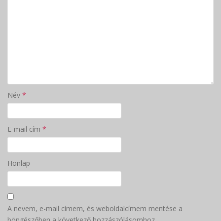
Név
*
E-mail cím
*
Honlap
A nevem, e-mail címem, és weboldalcímem mentése a
böngészőben a következő hozzászólásomhoz.