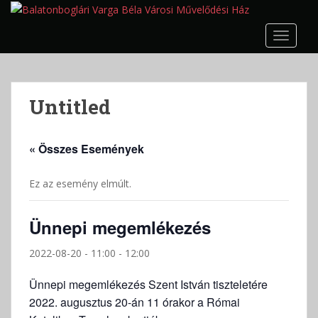
S
k
TOGGLE
i
p
t
o
Untitled
m
a
i
« Összes Események
n
c
Ez az esemény elmúlt.
o
n
t
Ünnepi megemlékezés
e
n
2022-08-20 - 11:00
-
12:00
t
Ünnepi megemlékezés Szent István tiszteletére
2022. augusztus 20-án 11 órakor a Római