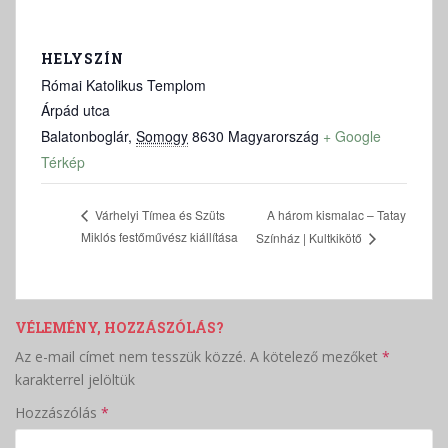
HELYSZÍN
Római Katolikus Templom
Árpád utca
Balatonboglár
,
Somogy
8630
Magyarország
+ Google
Térkép
A három kismalac – Tatay
Várhelyi Tímea és Szüts
Miklós festőművész kiállítása
Színház | Kultkikötő
VÉLEMÉNY, HOZZÁSZÓLÁS?
Az e-mail címet nem tesszük közzé.
A kötelező mezőket
*
karakterrel jelöltük
Hozzászólás
*