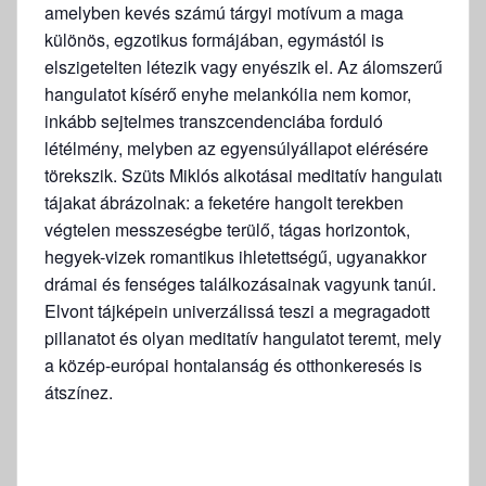
amelyben kevés számú tárgyi motívum a maga
különös, egzotikus formájában, egymástól is
elszigetelten létezik vagy enyészik el. Az álomszerű
hangulatot kísérő enyhe melankólia nem komor,
inkább sejtelmes transzcendenciába forduló
létélmény, melyben az egyensúlyállapot elérésére
törekszik. Szüts Miklós alkotásai meditatív hangulatú
tájakat ábrázolnak: a feketére hangolt terekben
végtelen messzeségbe terülő, tágas horizontok,
hegyek-vizek romantikus ihletettségű, ugyanakkor
drámai és fenséges találkozásainak vagyunk tanúi.
Elvont tájképein univerzálissá teszi a megragadott
pillanatot és olyan meditatív hangulatot teremt, melyet
a közép-európai hontalanság és otthonkeresés is
átszínez.