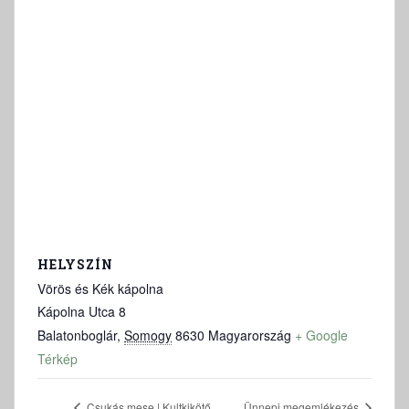
HELYSZÍN
Vörös és Kék kápolna
Kápolna Utca 8
Balatonboglár
,
Somogy
8630
Magyarország
+ Google
Térkép
Csukás mese | Kultkikötő
Ünnepi megemlékezés