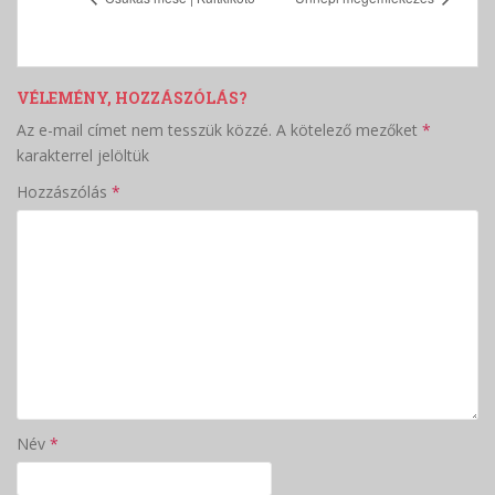
VÉLEMÉNY, HOZZÁSZÓLÁS?
Az e-mail címet nem tesszük közzé.
A kötelező mezőket
*
karakterrel jelöltük
Hozzászólás
*
Név
*