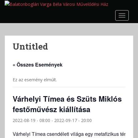
S
k
TOGGLE
i
p
t
o
Untitled
m
a
i
« Összes Események
n
c
Ez az esemény elmúlt.
o
n
t
Várhelyi Tímea és Szüts Miklós
e
festőművész kiállítása
n
t
2022-08-19 - 08:00
-
2022-09-17 - 20:00
Várhelyi Tímea csendéleti világa egy metafizikus tér,