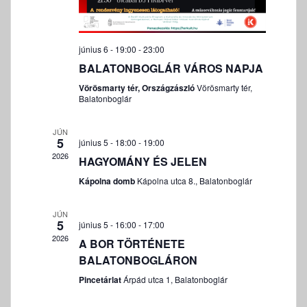
é
z
e
június 6 - 19:00
-
23:00
t
BALATONBOGLÁR VÁROS NAPJA
v
Vörösmarty tér, Országzászló
Vörösmarty tér,
Balatonboglár
á
l
JÚN
a
5
június 5 - 18:00
-
19:00
s
2026
HAGYOMÁNY ÉS JELEN
z
Kápolna domb
Kápolna utca 8., Balatonboglár
t
á
JÚN
5
s
június 5 - 16:00
-
17:00
2026
A BOR TÖRTÉNETE
BALATONBOGLÁRON
Pincetárlat
Árpád utca 1, Balatonboglár