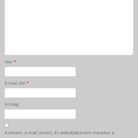
Név
*
E-mail cím
*
Honlap
A nevem, e-mail címem, és weboldalcímem mentése a