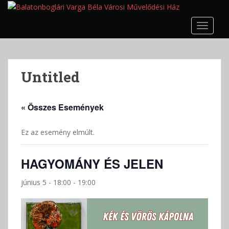
S
k
TOGGLE
i
p
t
o
Untitled
m
a
i
« Összes Események
n
c
Ez az esemény elmúlt.
o
n
t
HAGYOMÁNY ÉS JELEN
e
n
június 5 - 18:00
-
19:00
t