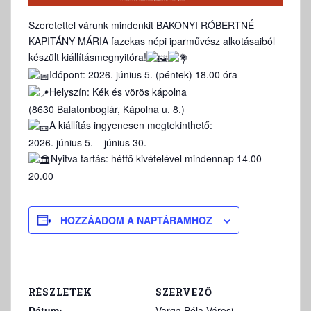
Szeretettel várunk mindenkit BAKONYI RÓBERTNÉ
KAPITÁNY MÁRIA fazekas népi iparművész alkotásaiból
készült kiállításmegnyitóra!
Időpont: 2026. június 5. (péntek) 18.00 óra
Helyszín: Kék és vörös kápolna
(8630 Balatonboglár, Kápolna u. 8.)
A kiállítás ingyenesen megtekinthető:
2026. június 5. – június 30.
Nyitva tartás
: hétfő kivételével mindennap 14.00-
20.00
HOZZÁADOM A NAPTÁRAMHOZ
RÉSZLETEK
SZERVEZŐ
Dátum:
Varga Béla Városi