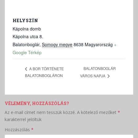
HELYSZÍN
Kápolna domb
Kápolna utca 8.
Balatonboglár
,
Somogy megye
8638
Magyarország
+
Google Térkép
BALATONBOGLÁR
A BOR TÖRTÉNETE
BALATONBOGLÁRON
VÁROS NAPJA
VÉLEMÉNY, HOZZÁSZÓLÁS?
Az e-mail címet nem tesszük közzé.
A kötelező mezőket
*
karakterrel jelöltük
Hozzászólás
*