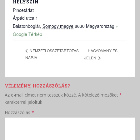
HELYSZÍN
Pincetárlat
Árpád utca 1
Balatonboglár
,
Somogy megye
8630
Magyarország
+
Google Térkép
HAGYOMÁNY ÉS
NEMZETI ÖSSZETARTOZÁS
NAPJA
JELEN
VÉLEMÉNY, HOZZÁSZÓLÁS?
Az e-mail címet nem tesszük közzé.
A kötelező mezőket
*
karakterrel jelöltük
Hozzászólás
*