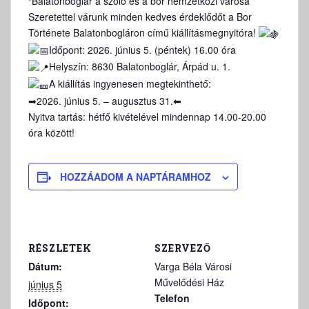
“Balatonboglár a szőlő és a bor nemzetközi városa”
Szeretettel várunk minden kedves érdeklődőt a Bor
Története Balatonbogláron című kiállításmegnyitóra!
Időpont: 2026. június 5. (péntek) 16.00 óra
Helyszín: 8630 Balatonboglár, Árpád u. 1.
A kiállítás ingyenesen megtekinthető:
➡︎
2026. június 5. – augusztus 31.
⬅︎
Nyitva tartás: hétfő kivételével mindennap 14.00-20.00
óra között!
HOZZÁADOM A NAPTÁRAMHOZ
RÉSZLETEK
SZERVEZŐ
Dátum:
Varga Béla Városi
Művelődési Ház
június 5
Telefon
Időpont: