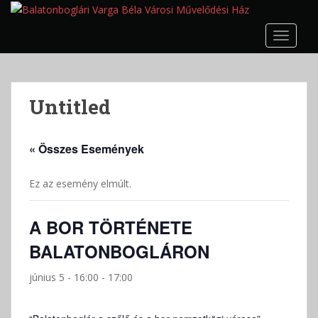
S
k
TOGGLE
i
p
t
o
Untitled
m
a
i
« Összes Események
n
c
Ez az esemény elmúlt.
o
n
t
A BOR TÖRTÉNETE
e
BALATONBOGLÁRON
n
t
június 5 - 16:00
-
17:00