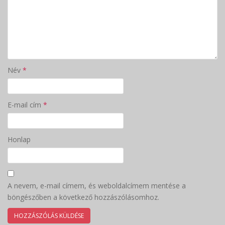
Név
*
E-mail cím
*
Honlap
A nevem, e-mail címem, és weboldalcímem mentése a
böngészőben a következő hozzászólásomhoz.